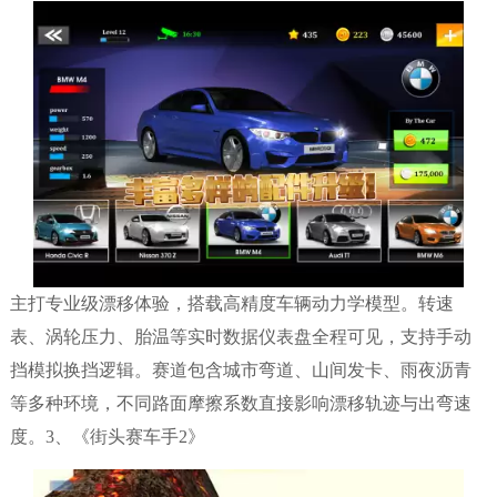
主打专业级漂移体验，搭载高精度车辆动力学模型。转速
表、涡轮压力、胎温等实时数据仪表盘全程可见，支持手动
挡模拟换挡逻辑。赛道包含城市弯道、山间发卡、雨夜沥青
等多种环境，不同路面摩擦系数直接影响漂移轨迹与出弯速
度。3、《街头赛车手2》