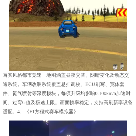
写实风格都市竞速，地图涵盖昼夜交替、阴晴变化及动态交
通系统。车辆改装系统覆盖悬挂调校、ECU刷写、宽体套
件、氮气喷射等深度模块，每项升级均影响0-100km/h加速时
间、过弯G值及极速上限。画面帧率稳定，支持高刷新率设备
适配。4、《F1方程式赛车模拟器》