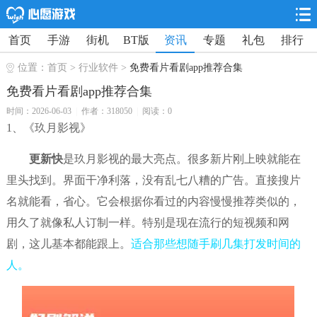
首页
手游
街机
BT版
资讯
专题
礼包
排行
位置：
首页
>
行业软件
>
免费看片看剧app推荐合集
免费看片看剧app推荐合集
时间：2026-06-03
|
作者：318050
|
阅读：0
1、《玖月影视》
更新快
是玖月影视的最大亮点。很多新片刚上映就能在
里头找到。界面干净利落，没有乱七八糟的广告。直接搜片
名就能看，省心。它会根据你看过的内容慢慢推荐类似的，
用久了就像私人订制一样。特别是现在流行的短视频和网
剧，这儿基本都能跟上。
适合那些想随手刷几集打发时间的
人。