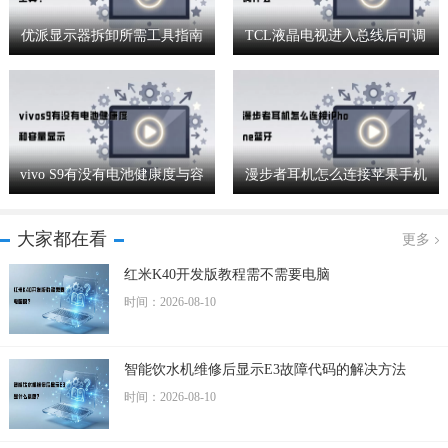
优派显示器拆卸所需工具指南
TCL液晶电视进入总线后可调
节哪些参数设置
vivo S9有没有电池健康度与容
漫步者耳机怎么连接苹果手机
量显示功能
蓝牙详细步骤
大家都在看
更多
红米K40开发版教程需不需要电脑
时间：2026-08-10
智能饮水机维修后显示E3故障代码的解决方法
时间：2026-08-10