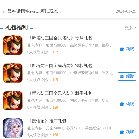
黑神话悟空switch可以玩么
2024-01-29
礼包福利
更多
《新塔防三国全民塔防》专属礼包
礼包内容：银两*500000、高级经验药水*10、饰品进
领取
阶石*100领取方式：点击屏幕上
0人领取 剩余：
172
《新塔防三国全民塔防》特权礼包
礼包内容：银两*300000、中级经验药水*10、装备之
领取
魂*10000领取方式：点击屏幕上
0人领取 剩余：
159
《新塔防三国全民塔防》新手礼包
礼包内容：银两*100000、初级经验药水*10、功勋
领取
*2000领取方式：点击屏幕上方的
0人领取 剩余：
129
《搜仙记》推广礼包
礼包内容：元宝*4000、器灵*200、异兽经验*50000
领取
领取方式：福利——礼卡兑换
1人领取 剩余：
166