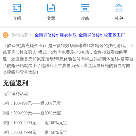
介绍
文章
攻略
礼包
为您推荐：
金庸群侠传x
爆衣神乐
金庸群侠传x
校花梦工厂
《醉武侠(真充现金卡)》是一款特效华丽建模非常精致的挂机游戏。上
线开启“5秒真男人”模式，5秒内免费刷648充值，拿多少就看你的手
速，还激活首充和累充活动!带您体验创号即毕业的超爽体验!从培养自
己的鲲开始就踏上了这段和上古异兽为伍，洪荒猛兽环绕的有血有肉
会呼吸的异兽大陆!
充值返利
元宝返利活动
1档：100-499元——返50%元宝
2档：500-999元——返80%元宝
3档：1000-2999元——返100%元宝
4档：3000-4999元——返150%元宝