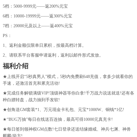
5档：5000-9999元——返200%元宝
6档：10000-19999元——返300%元宝
7档：20000元及以上——返400%元宝
PS：
1、返利金额仅限单日累积，按最高档计算。
2、请联系平台客服申请返利，返利以邮件形式发放。
福利介绍
★上线开启“5秒真男人”模式，5秒内免费刷648充值，拿多少就看你的
手速，还激活首充和累充活动!
★完成任务解锁满级VIP!顶级神器等你白拿!千万战力说送就送!还有各
种白嫖转盘，战力抽到手发软!
★创角送GM套装*1、万元现金卡礼包、元宝*1000W、铜钱*1亿!
★“BUG万抽”每日在线送百连抽，最高可得10000元真充卡!
★每日签到领神权GM点数!七日登录还送结缘婚戒、神兵七渊、神兽
麒麟/毕方!