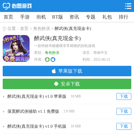
首页
手游
街机
BT版
资讯
专题
礼包
排行
位置：
首页
>
角色扮演
>
醉武侠(真充现金卡)
醉武侠(真充现金卡)
一款特效华丽建模非常精致的挂机游戏
类别：
角色扮演
语言：简体中文
环境：
时间：2022-06-23
苹果版下载
安卓下载
醉武侠(真充现金卡) v1.0 苹果版
|
18 MB
下载
落寞醉武侠辅助 v1.1 免费版
|
2.6 MB
下载
醉武侠(真充现金卡) v1.0 手机版
|
16 MB
下载