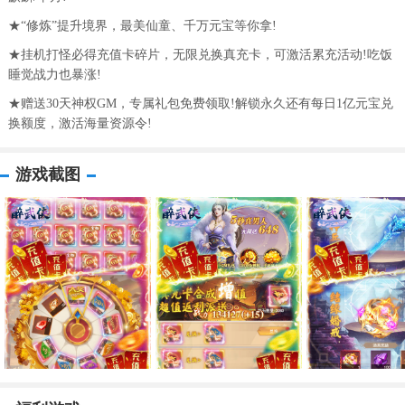
★“修炼”提升境界，最美仙童、千万元宝等你拿!
★挂机打怪必得充值卡碎片，无限兑换真充卡，可激活累充活动!吃饭
睡觉战力也暴涨!
★赠送30天神权GM，专属礼包免费领取!解锁永久还有每日1亿元宝兑
换额度，激活海量资源令!
游戏截图