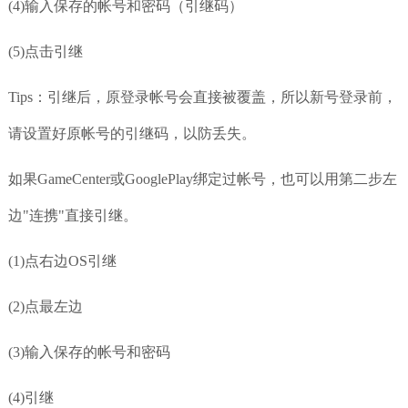
(4)输入保存的帐号和密码（引继码）
(5)点击引继
Tips：引继后，原登录帐号会直接被覆盖，所以新号登录前，
请设置好原帐号的引继码，以防丢失。
如果GameCenter或GooglePlay绑定过帐号，也可以用第二步左
边"连携"直接引继。
(1)点右边OS引继
(2)点最左边
(3)输入保存的帐号和密码
(4)引继