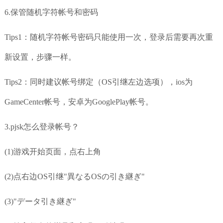
6.保管随机字符帐号和密码
Tips1：随机字符帐号密码只能使用一次，登录后需要再次重
新设置，步骤一样。
Tips2：同时建议帐号绑定（OS引继左边选项），ios为
GameCenter帐号，安卓为GooglePlay帐号。
3.pjsk怎么登录帐号？
(1)游戏开始页面，点右上角
(2)点右边OS引继"異なるOSの引き継ぎ"
(3)"データ引き継ぎ"