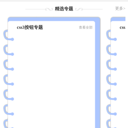
版)
版)
充)
刷充）
精选专题
更多>
css3按钮专题
cs
查看全部