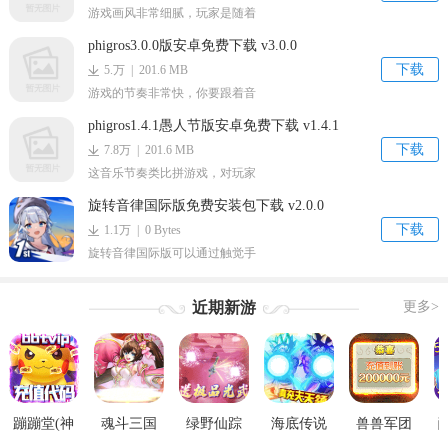
游戏画风非常细腻，玩家是随着
phigros3.0.0版安卓免费下载 v3.0.0
下载
5.万 | 201.6 MB
游戏的节奏非常快，你要跟着音
phigros1.4.1愚人节版安卓免费下载 v1.4.1
下载
7.8万 | 201.6 MB
这音乐节奏类比拼游戏，对玩家
旋转音律国际版免费安装包下载 v2.0.0
下载
1.1万 | 0 Bytes
旋转音律国际版可以通过触觉手
近期新游
更多>
蹦蹦堂(神
魂斗三国
绿野仙踪
海底传说
兽兽军团
宠全免)
(真充红包
(GM觉醒
(GM无限刷
（GM后台