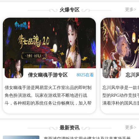
火爆专区
更多>
倩女幽魂手游专区
忘川
8025在看
倩女幽魂手游是网易雷火工作室出品的即时制
忘川风华录是一款
角色扮演游戏。玩家在游戏里不断地进行战
型的RPG动作竞
斗，各种精彩的系统任务让你畅爽玩，加入帮
满着淳朴的国风古
会师徒，带领你的师兄弟一起来战斗吧！下面
法，为这个世界带
是心愿游戏小编给大家整理带来的倩女幽魂手
觉感受！心愿游戏
游攻略、礼包码、手游下载等等！
风华录专区，里面
最新资讯
更多>
略、合集等等相关
惠而浦空调拆洗实用步骤方法及注意事项手册