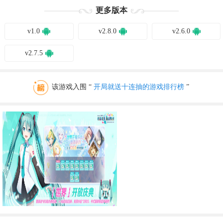
更多版本
v1.0
v2.8.0
v2.6.0
v2.7.5
该游戏入围 “
开局就送十连抽的游戏排行榜
”