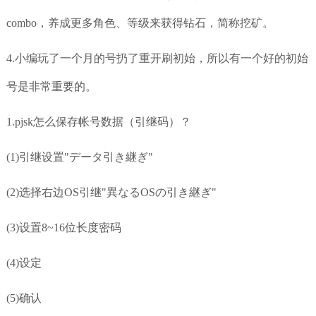
combo，养成更多角色、等级来获得钻石，简称挖矿。
4.小编玩了一个月的号扔了重开刷初始，所以有一个好的初始
号是非常重要的。
1.pjsk怎么保存帐号数据（引继码）？
(1)引继设置"データ引き継ぎ"
(2)选择右边OS引继"異なるOSの引き継ぎ"
(3)设置8~16位长度密码
(4)设定
(5)确认