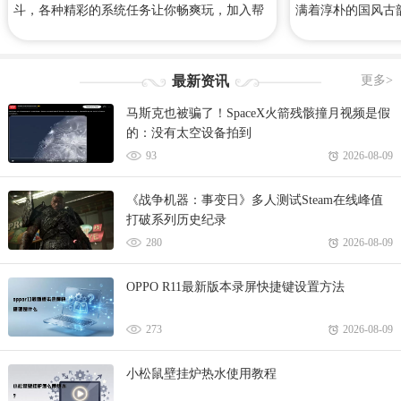
斗，各种精彩的系统任务让你畅爽玩，加入帮
满着淳朴的国风古
会师徒，带领你的师兄弟一起来战斗吧！下面
法，为这个世界带
是心愿游戏小编给大家整理带来的倩女幽魂手
觉感受！心愿游戏
游攻略、礼包码、手游下载等等！
风华录专区，里面
最新资讯
更多>
略、合集等等相关
马斯克也被骗了！SpaceX火箭残骸撞月视频是假
游戏网！
的：没有太空设备拍到
93
2026-08-09
《战争机器：事变日》多人测试Steam在线峰值
打破系列历史纪录
280
2026-08-09
OPPO R11最新版本录屏快捷键设置方法
273
2026-08-09
小松鼠壁挂炉热水使用教程