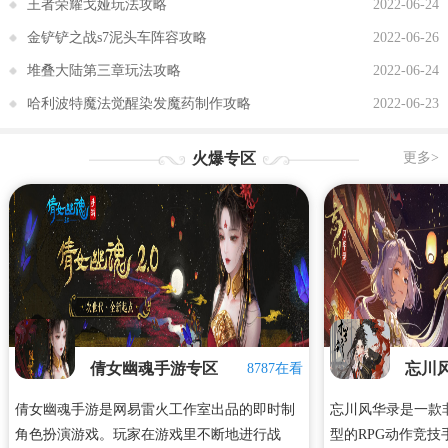
王者荣耀戈娅玩法攻略
2022-06-24
金铲铲之战s7泥头车阵容攻略
2022-06-26
堆叠大陆第三章玩法攻略
2022-06-24
哈利波特魔法觉醒染发魔药制作攻略
2022-06-23
火爆专区
更多>
倩女幽魂手游专区
忘川
8787在看
倩女幽魂手游是网易雷火工作室出品的即时制
忘川风华录是一款
角色扮演游戏。玩家在游戏里不断地进行战
型的RPG动作竞