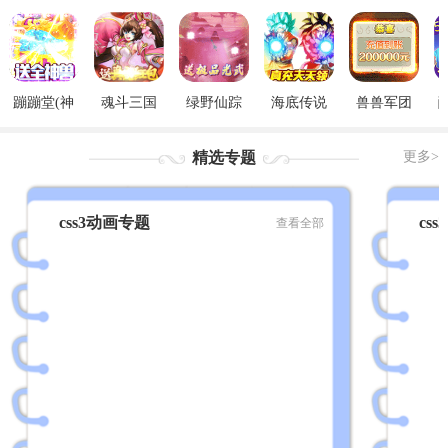
蹦蹦堂(神
魂斗三国
绿野仙踪
海底传说
兽兽军团
宠全免)
(真充红包
(GM觉醒
(GM无限刷
（GM后台
版)
版)
充)
刷充）
精选专题
更多>
css3动画专题
cs
查看全部