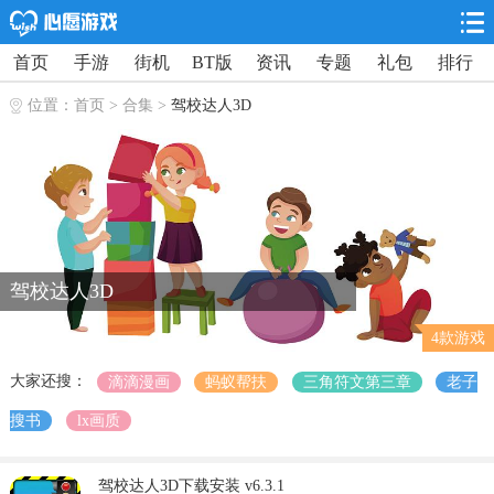
首页
手游
街机
BT版
资讯
专题
礼包
排行
位置：
首页
>
合集
>
驾校达人3D
驾校达人3D
4款游戏
大家还搜：
滴滴漫画
蚂蚁帮扶
三角符文第三章
老子
搜书
lx画质
驾校达人3D下载安装 v6.3.1