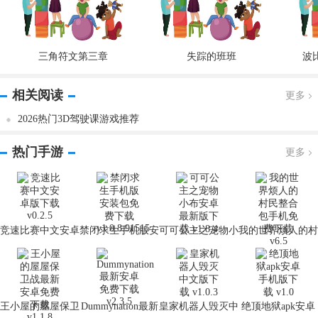
三角符文第三章
失踪的班班
波
相关阅读
更多
2026热门3D驾驶课游戏推荐
热门手游
更多
竞速比赛中文安卓
禁闭求生手机版安
可可公主之宠物小
我的世界烦人的村
版下载 v0.2.5
装包免费下载
布安卓最新版下载
民整合包手机免费
v1.0.8.91515
v1.8.4
下载 v6.5
王小屋的屋屋保卫
Dummynation最新
皇家机器人毁灭中
绝顶地狱apk安卓