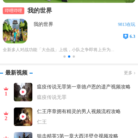
我的世界
哔哩哔哩
我的世界
9813在玩
6.3
全新多人对战功能「大合战」上线，小队之争即将上升为...
最新视频
更多
瘟疫传说无罪第一章德卢恩的遗产视频攻略
1
瘟疫传说无罪
仁王序章拥有精灵的男人视频流程攻略
2
仁王
狙击精英5第一章大西洋壁垒视频攻略