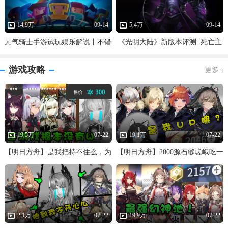
14,9万
09-14
5,4万
09-14
元气骑士手游试玩娱乐解说丨不错
《光明大陆》新版本评测: 死亡主
的roguelike手游
宰者死灵骑士降临
游戏攻略
更多
19,5万
07-22
19,1万
07-22
【明日方舟】是我把持不住么，为
【明日方舟】2000源石够嵯峨吃一
什么这游戏抽不到W！
顿纳豆拌饭吗？
2,1万
07-22
19,9万
07-22