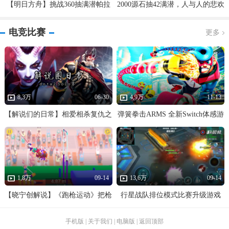
【明日方舟】挑战360抽满潜帕拉
2000源石抽42满潜，人与人的悲欢
斯，我没想到结果会这样！
各不相同……
电竞比赛
更多
8,3万
06-30
4,9万
11-13
【解说们的日常】相爱相杀复仇之
弹簧拳击ARMS 全新Switch体感游
战，Dota2 Solo比赛
戏抢先体验 我拖着100米长的手臂
来比赛啦！
1,8万
09-14
13,6万
09-14
【晓宁创解说】《跑枪运动》把枪
行星战队排位模式比赛升级游戏
放腿上比赛！有意思
手机版
|
关于我们
|
电脑版
|
返回顶部