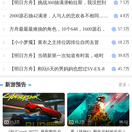
【明日方舟】挑战360抽满潜帕拉斯，我没想到
7.5万
结果会这样！
2000源石抽42满潜，人与人的悲欢各不相同……
4.8万
方舟最最最难抽的角色，10个648，1600源石，
57.3万
一个都没有，呕~
【小小梦魇】黄衣之主排位因排位自闭去冒
18.2万
险？老白小小梦魇实况
【明日方舟】当萌新第一次知道有时装，啥时
39.8万
候返场啊？这不买爆？！！！
【明日方舟】刚玩6天的男妈妈也想过SV-EX-8
45.7万
突袭！
新游预告
更多
11,5万
08-12
16,2万
08-12
《BUGpunk 2077》最新预告片
看《战地6》预告片时的反应！