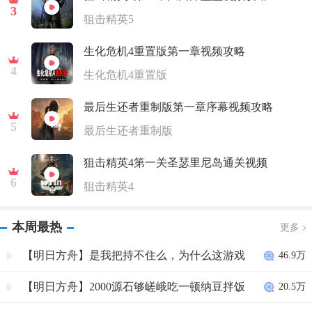
3
狙击精英5
生化危机4重置版第一章视频攻略
4
生化危机4重置版
最后生还者重制版第一章序幕视频攻略
5
最后生还者重制版
狙击精英4第一关圣瑟里尼岛通关视频
6
狙击精英4
本周最热
更多
【明日方舟】是我把持不住么，为什么这游戏
46.9万
抽不到W！
【明日方舟】2000源石够嵯峨吃一顿纳豆拌饭
20.5万
吗？