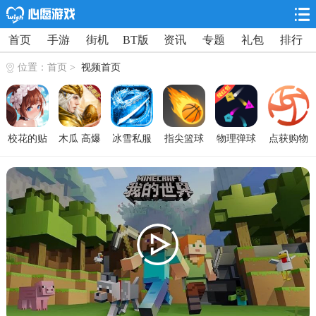
首页
手游
街机
BT版
资讯
专题
礼包
排行
位置：
首页
>
视频首页
校花的贴
木瓜 高爆
冰雪私服
指尖篮球
物理弹球
点获购物
身高手天
版
最新版
破解版
红包版 赚
安卓版下
阶岛 海量
钱版
载
版
v0.0.73