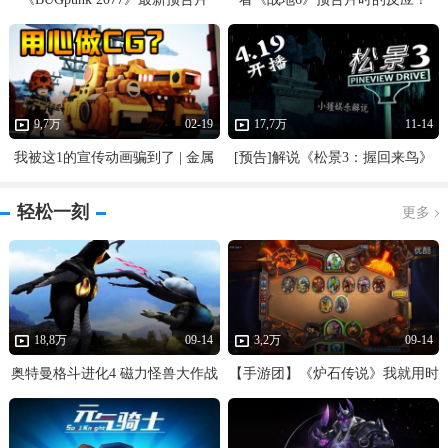
9,7万
02-19
17,7万
11-14
我被这1的宣传动画骗到了 | 金属
[预告]解说《松景3：握回来鸟》
战争(TINY METAL)#1
即将开播~谢谢大家的支持
轻松一刻
更多
18,8万
09-14
3,2万
09-14
奥特曼格斗进化4 磁力怪兽大作战
【手游团】《炉石传说》我就用时
杰顿怪兽娱乐解说
光龙！就是欺负炉石“老年人”！