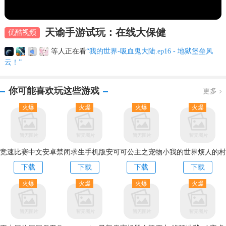
天谕手游试玩：在线大保健
优酷视频
等人正在看
“我的世界-吸血鬼大陆.ep16 - 地狱堡垒风
云！”
你可能喜欢玩这些游戏
更多
火爆
火爆
火爆
火爆
竞速比赛中文安卓
禁闭求生手机版安
可可公主之宠物小
我的世界烦人的村
版下载
装包免费下载
布安卓最新版下载
民整合包手机免费
下载
下载
下载
下载
下载
火爆
火爆
火爆
火爆