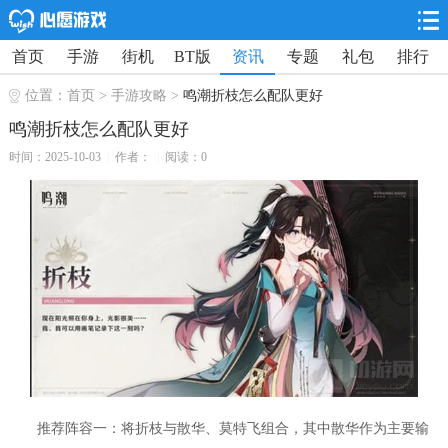
首页
手游
街机
BT版
资讯
专题
礼包
排行
位置：
首页
>
手游攻略
>
鸣潮折枝怎么配队更好
鸣潮折枝怎么配队更好
时间：2025-10-03
|
作者：
|
阅读：0
推荐阵容一：将折枝与散华、莫特飞组合，其中散华作为主要输