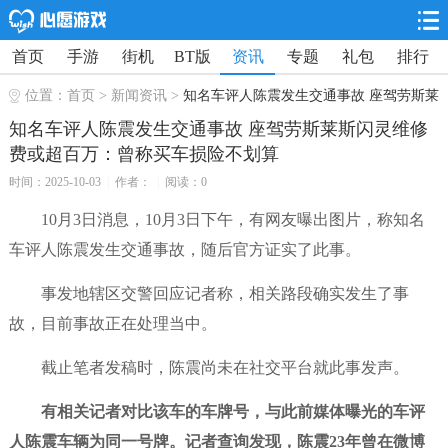
首页
手游
街机
BT版
资讯
专题
礼包
排行
位置：
首页
>
新闻资讯
>
知名车评人陈震发生交通事故 座驾劳斯莱
斯闪灵维修费或超百万：曾称买车损险不划算
知名车评人陈震发生交通事故 座驾劳斯莱斯闪灵维修
费或超百万：曾称买车损险不划算
时间：2025-10-03
|
作者：
|
阅读：0
10月3日消息，10月3日下午，有网友曝出图片，称知名
车评人陈震发生交通事故，随后官方证实了此事。
事发地辖区交警回应记者称，相关路段确实发生了事
故，目前事故正在处理当中。
截止笔者发稿时，陈震尚未在社交平台就此事发声。
有相关记者对比该车的车牌号，与此前媒体曝光的车评
人陈震车辆为同一号牌。记者查询发现，陈震23年曾在微博