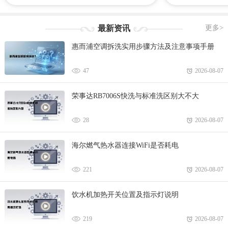
会师徒，带领你的师兄弟一起来战斗吧！下面
法，为这个世界带
是心愿游戏小编给大家整理带来的倩女幽魂手
觉感受！心愿游戏
游攻略、礼包码、手游下载等等！
风华录专区，里面
最新资讯
更多>
略、合集等等相关
惠而浦空调拆洗实用步骤方法及注意事项手册
游戏网！
47
2026-08-07
荣事达RB7006S快洗与标准洗区别大不大
28
2026-08-07
海尔燃气热水器连接WiFi是否耗电
221
2026-08-07
饮水机加热开关位置及指示灯说明
219
2026-08-07