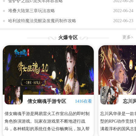
金铲铲之战s7泥头车阵容攻略
2022-06-26
堆叠大陆第三章玩法攻略
2022-06-24
哈利波特魔法觉醒染发魔药制作攻略
2022-06-23
火爆专区
更多>
倩女幽魂手游专区
忘川
1416在看
倩女幽魂手游是网易雷火工作室出品的即时制
忘川风华录是一款
角色扮演游戏。玩家在游戏里不断地进行战
型的RPG动作竞
斗，各种精彩的系统任务让你畅爽玩，加入帮
满着淳朴的国风古