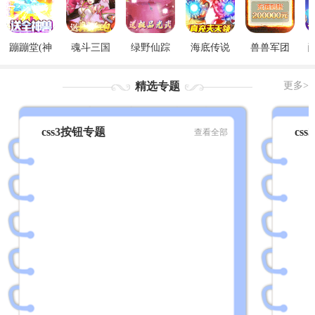
蹦蹦堂(神
魂斗三国
绿野仙踪
海底传说
兽兽军团
宠全免)
(真充红包
(GM觉醒
(GM无限刷
（GM后台
版)
版)
充)
刷充）
精选专题
更多>
css3按钮专题
cs
查看全部