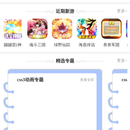
近期新游
更多>
蹦蹦堂(神
魂斗三国
绿野仙踪
海底传说
兽兽军团
宠全免)
(真充红包
(GM觉醒
(GM无限刷
（GM后台
版)
版)
充)
刷充）
精选专题
更多>
css3动画专题
cs
查看全部