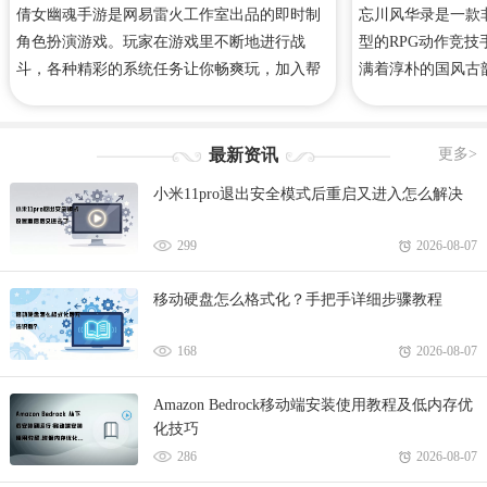
倩女幽魂手游是网易雷火工作室出品的即时制
忘川风华录是一款
角色扮演游戏。玩家在游戏里不断地进行战
型的RPG动作竞
斗，各种精彩的系统任务让你畅爽玩，加入帮
满着淳朴的国风古
会师徒，带领你的师兄弟一起来战斗吧！下面
法，为这个世界带
是心愿游戏小编给大家整理带来的倩女幽魂手
觉感受！心愿游戏
游攻略、礼包码、手游下载等等！
风华录专区，里面
最新资讯
更多>
略、合集等等相关
小米11pro退出安全模式后重启又进入怎么解决
游戏网！
299
2026-08-07
移动硬盘怎么格式化？手把手详细步骤教程
168
2026-08-07
Amazon Bedrock移动端安装使用教程及低内存优
化技巧
286
2026-08-07