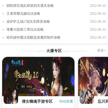
阴阳师百鬼乱狱第四关通关攻略
2022-06-24
王者荣耀戈娅玩法攻略
2022-06-24
金铲铲之战s7泥头车阵容攻略
2022-06-26
堆叠大陆第三章玩法攻略
2022-06-24
哈利波特魔法觉醒染发魔药制作攻略
2022-06-23
火爆专区
更多>
倩女幽魂手游专区
忘川
8542在看