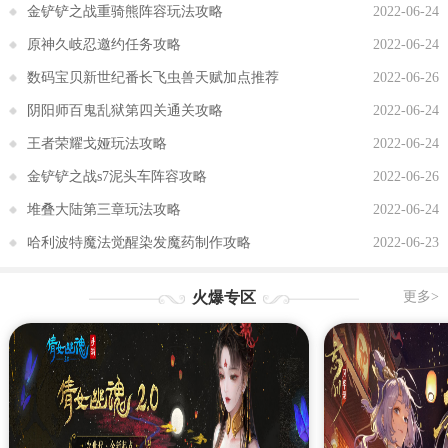
金铲铲之战重骑熊阵容玩法攻略
2022-06-24
原神久岐忍邀约任务攻略
2022-06-24
数码宝贝新世纪番长飞虫兽天赋加点推荐
2022-06-26
阴阳师百鬼乱狱第四关通关攻略
2022-06-24
王者荣耀戈娅玩法攻略
2022-06-24
金铲铲之战s7泥头车阵容攻略
2022-06-26
堆叠大陆第三章玩法攻略
2022-06-24
哈利波特魔法觉醒染发魔药制作攻略
2022-06-23
火爆专区
更多>