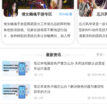
倩女幽魂手游专区
忘川
9034在看
倩女幽魂手游是网易雷火工作室出品的即时制
忘川风华录是一款
角色扮演游戏。玩家在游戏里不断地进行战
型的RPG动作竞
斗，各种精彩的系统任务让你畅爽玩，加入帮
满着淳朴的国风古
会师徒，带领你的师兄弟一起来战斗吧！下面
法，为这个世界带
是心愿游戏小编给大家整理带来的倩女幽魂手
觉感受！心愿游戏
游攻略、礼包码、手游下载等等！
风华录专区，里面
最新资讯
更多>
略、合集等等相关
笔记本电脑发热严重怎么办 关闭这些默认设置提
游戏网！
升运行速度
212
2026-08-06
笔记本发热卡顿怎么办？解决散热问题与兼容性
异常的方法
248
2026-08-06