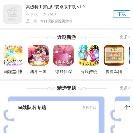
高级特工穿山甲安卓版下载 v1.0
下载
8.9万 | 24.2 MB
是一款非常好玩的冒险类游戏
近期新游
更多>
蹦蹦堂(神
魂斗三国
绿野仙踪
海底传说
兽兽军团
宠全免)
(真充红包
(GM觉醒
(GM无限刷
（GM后台
版)
版)
充)
刷充）
精选专题
更多>
lol战队名专题
个
查看全部