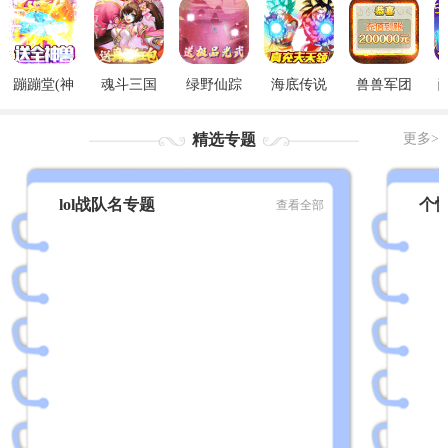
蹦蹦堂(神
魂斗三国
绿野仙踪
海底传说
兽兽军团
宠全免)
(真充红包
(GM觉醒
(GM无限刷
（GM后台
版)
版)
充)
刷充）
精选专题
更多>
lol战队名专题
个
查看全部