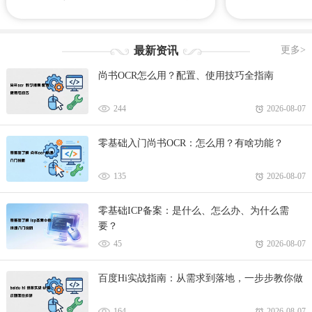
会师徒，带领你的师兄弟一起来战斗吧！下面
法，为这个世界带
是心愿游戏小编给大家整理带来的倩女幽魂手
觉感受！心愿游戏
游攻略、礼包码、手游下载等等！
风华录专区，里面
最新资讯
更多>
略、合集等等相关
尚书OCR怎么用？配置、使用技巧全指南
游戏网！
244
2026-08-07
零基础入门尚书OCR：怎么用？有啥功能？
135
2026-08-07
零基础ICP备案：是什么、怎么办、为什么需
要？
45
2026-08-07
百度Hi实战指南：从需求到落地，一步步教你做
164
2026-08-07