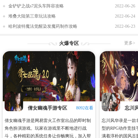
金铲铲之战s7泥头车阵容攻略
2022-06-26
堆叠大陆第三章玩法攻略
2022-06-24
哈利波特魔法觉醒染发魔药制作攻略
2022-06-23
火爆专区
更多>
倩女幽魂手游专区
忘川
8092在看
倩女幽魂手游是网易雷火工作室出品的即时制
忘川风华录是一款
角色扮演游戏。玩家在游戏里不断地进行战
型的RPG动作竞
斗，各种精彩的系统任务让你畅爽玩，加入帮
满着淳朴的国风古