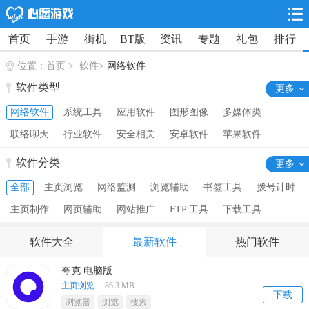
首页
手游
街机
BT版
资讯
专题
礼包
排行
位置：
首页
> 软件>
网络软件
软件类型
更多
网络软件
系统工具
应用软件
图形图像
多媒体类
联络聊天
行业软件
安全相关
安卓软件
苹果软件
ipad软件
mac软件
TV软件
单机游戏
软件分类
更多
全部
主页浏览
网络监测
浏览辅助
书签工具
拨号计时
主页制作
网页辅助
网站推广
FTP 工具
下载工具
网络共享
网络加速
搜索引擎
远程监控
文件共享
软件大全
最新软件
热门软件
邮件软件
信息发布
网络其他
离线浏览
网站工具
夸克 电脑版
服务器区
建站源码
网络辅助
seo工具
投票软件
主页浏览
86.3 MB
下载
微信营销
网络推广
浏览器
浏览
搜索