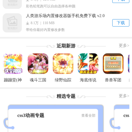
彩色铅笔跑可以自由选择各种颜
人类游乐场内置修改器版手机免费下载 v2.0
下载
8.1万 | 110 MB
带给你最好内置修改参数
近期新游
更多>
蹦蹦堂(神
魂斗三国
绿野仙踪
海底传说
兽兽军团
宠全免)
(真充红包
(GM觉醒
(GM无限刷
（GM后台
版)
版)
充)
刷充）
精选专题
更多>
css3动画专题
cs
查看全部