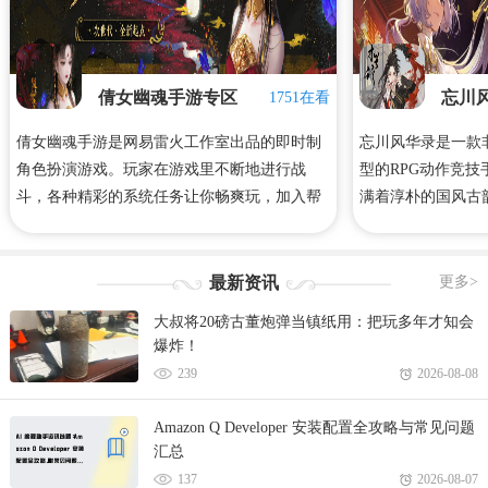
倩女幽魂手游专区
忘川
1751在看
倩女幽魂手游是网易雷火工作室出品的即时制
忘川风华录是一款
角色扮演游戏。玩家在游戏里不断地进行战
型的RPG动作竞
斗，各种精彩的系统任务让你畅爽玩，加入帮
满着淳朴的国风古
会师徒，带领你的师兄弟一起来战斗吧！下面
法，为这个世界带
是心愿游戏小编给大家整理带来的倩女幽魂手
觉感受！心愿游戏
游攻略、礼包码、手游下载等等！
风华录专区，里面
最新资讯
更多>
略、合集等等相关
大叔将20磅古董炮弹当镇纸用：把玩多年才知会
游戏网！
爆炸！
239
2026-08-08
Amazon Q Developer 安装配置全攻略与常见问题
汇总
137
2026-08-07