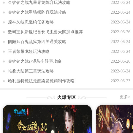
金铲铲之战九星界龙阵容玩法攻略
2022-06-24
金铲铲之战重骑熊阵容玩法攻略
2022-06-24
原神久岐忍邀约任务攻略
2022-06-24
数码宝贝新世纪番长飞虫兽天赋加点推荐
2022-06-26
阴阳师百鬼乱狱第四关通关攻略
2022-06-24
王者荣耀戈娅玩法攻略
2022-06-24
金铲铲之战s7泥头车阵容攻略
2022-06-26
堆叠大陆第三章玩法攻略
2022-06-24
哈利波特魔法觉醒染发魔药制作攻略
2022-06-23
火爆专区
更多>