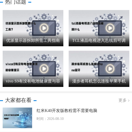
热门话题
优派显示器拆卸所需工具指南
TCL液晶电视进入总线后可调
节哪些参数设置
vivo S9有没有电池健康度与容
漫步者耳机怎么连接苹果手机
量显示功能
蓝牙详细步骤
大家都在看
更多
红米K40开发版教程需不需要电脑
时间：2026-08-10